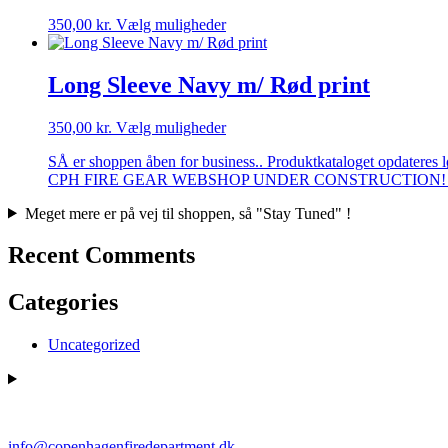
Dette
350,00
kr.
Vælg muligheder
vare
har
flere
Long Sleeve Navy m/ Rød print
varianter.
Mulighederne
Dette
350,00
kr.
Vælg muligheder
kan
vare
vælges
SÅ er shoppen åben for business.. Produktkataloget opdateres l
har
på
CPH FIRE GEAR WEBSHOP UNDER CONSTRUCTION! 
flere
varesiden
varianter.
Meget mere er på vej til shoppen, så "Stay Tuned" !
Mulighederne
kan
Recent Comments
vælges
på
varesiden
Categories
Uncategorized
info@copenhagenfiredepartment.dk