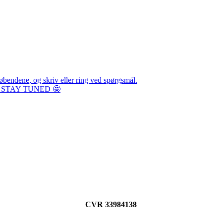
øbendene, og skriv eller ring ved spørgsmål.
STAY TUNED 🤩
CVR 33984138