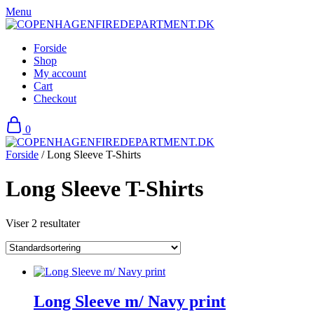
Skip
Menu
to
content
Forside
Shop
My account
Cart
Checkout
0
Forside
/ Long Sleeve T-Shirts
Long Sleeve T-Shirts
Viser 2 resultater
Long Sleeve m/ Navy print