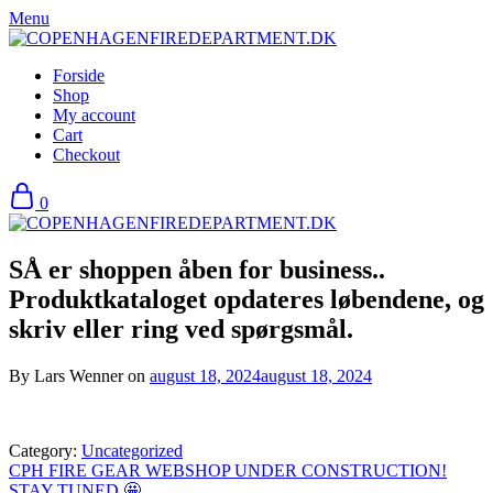
Skip
Menu
to
content
Forside
Shop
My account
Cart
Checkout
0
SÅ er shoppen åben for business..
Produktkataloget opdateres løbendene, og
skriv eller ring ved spørgsmål.
By Lars Wenner on
august 18, 2024
august 18, 2024
Category:
Uncategorized
Indlægsnavigation
CPH FIRE GEAR WEBSHOP UNDER CONSTRUCTION!
STAY TUNED 🤩